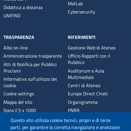
MatLab
Didattica a distanza
Cybersecurity
UNIFIND
TRASPARENZA
RIFERIMENTI
Albo on-line
Gestione Web di Ateneo
Amministrazione trasparente
Ufficio Rapporti con il
Pubblico
Atti di Notifica per Pubblici
Proclami
Auditorium e Aula
Multimediale
Informativa sull'utilizzo dei
cookie
Centri di Ateneo
Cookie settings
Europe Direct Chieti
Mappa del sito
Organigramma
Dona il 5 x 1000
PNRR
Phishing
Alumni
Questo sito utilizza cookie tecnici, propri e di terze
Privacy
Sede di Chieti
parti, per garantire la corretta navigazione e analizzare