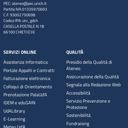
PEC:
ateneo@pec.unich.it
Partita IVA 01335970693
C.F. 93002750698
Codice IPA: uni_gdch
CASELLA POSTALE N.18
66100 CHIETI (CH)
SERVIZI ONLINE
QUALITÀ
Assistenza Informatica
Presidio della Qualità di
Ateneo
Portale Appalti e Contratti
Assicurazione della Qualità
Fatturazione elettronica
Segnala alla Redazione Web
Colloqui di Orientamento
Accessibilità
Prenotazione PalaUd’A
Servizio Prevenzione e
IDEM e eduGAIN
Protezione
UdALibrary
Sostenibilità
E-Learning
Fundraising
Meteo Ud'A