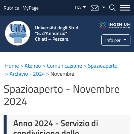
Salta al contenuto principale
ITA
Menu mail
Bottone ce
Rubrica
MyPage
Università degli Studi
"G. d'Annunzio"
Chieti – Pescara
Info per
Home
Ateneo
Comunicazione
Spazioaperto
Archivio - 2024
Novembre
Spazioaperto - Novembre
2024
Anno 2024 - Servizio di
condivisione delle