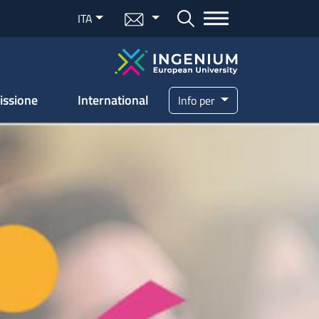
Menu mail
ITA
Bottone cerca
issione
International
Info per