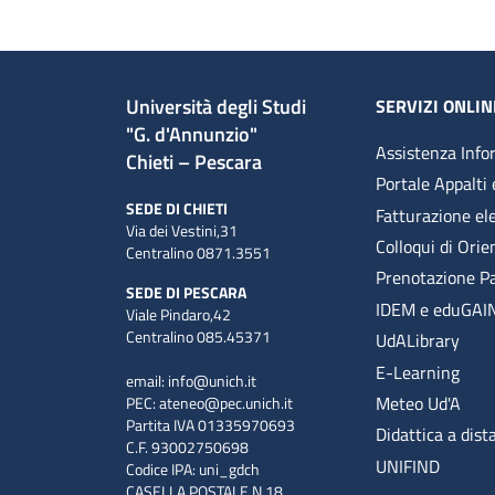
Università degli Studi
SERVIZI ONLIN
"G. d'Annunzio"
Assistenza Info
Chieti – Pescara
Portale Appalti 
SEDE DI CHIETI
Fatturazione el
Via dei Vestini,31
Colloqui di Ori
Centralino 0871.3551
Prenotazione P
SEDE DI PESCARA
IDEM e eduGAI
Viale Pindaro,42
Centralino 085.45371
UdALibrary
E-Learning
email:
info@unich.it
Meteo Ud'A
PEC:
ateneo@pec.unich.it
Partita IVA 01335970693
Didattica a dist
C.F. 93002750698
UNIFIND
Codice IPA: uni_gdch
CASELLA POSTALE N.18