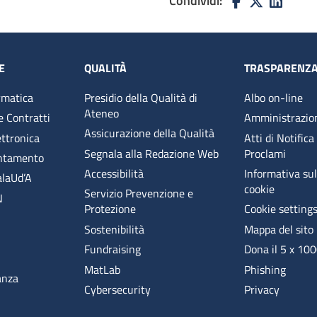
Condividi:
E
QUALITÀ
TRASPARENZ
rmatica
Presidio della Qualità di
Albo on-line
Ateneo
e Contratti
Amministrazio
Assicurazione della Qualità
ettronica
Atti di Notifica
Segnala alla Redazione Web
Proclami
entamento
Accessibilità
Informativa sull
alaUd’A
cookie
Servizio Prevenzione e
N
Protezione
Cookie setting
Sostenibilità
Mappa del sito
Fundraising
Dona il 5 x 10
MatLab
Phishing
anza
Cybersecurity
Privacy