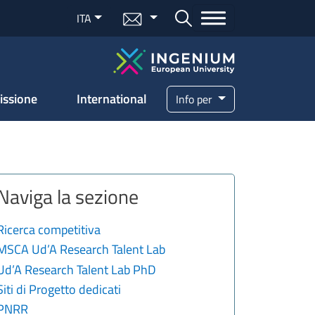
Menu mail
ITA
Bottone cerca
issione
International
Info per
Naviga la sezione
Ricerca competitiva
MSCA Ud’A Research Talent Lab
Ud’A Research Talent Lab PhD
Siti di Progetto dedicati
PNRR