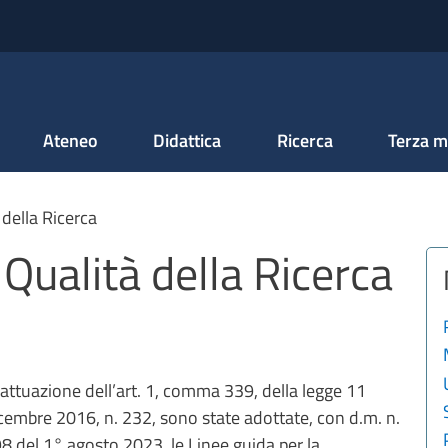
Salta al contenuto principale
Ateneo
Didattica
Ricerca
Terza m
 della Ricerca
 Qualità della Ricerca
 attuazione dell’art. 1, comma 339, della legge 11
cembre 2016, n. 232, sono state adottate, con d.m. n.
8 del 1° agosto 2023, le Linee guida per la