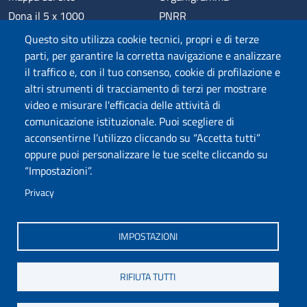
Dona il 5 x 1000
PNRR
Phishing
Alumni
Questo sito utilizza cookie tecnici, propri e di terze
Privacy
Sede di Chieti
parti, per garantire la corretta navigazione e analizzare
il traffico e, con il tuo consenso, cookie di profilazione e
Sede di Pescara
altri strumenti di tracciamento di terzi per mostrare
Credits
video e misurare l'efficacia delle attività di
comunicazione istituzionale. Puoi scegliere di
acconsentirne l’utilizzo cliccando su “Accetta tutti”
Wi-Fi di Ateneo
App
oppure puoi personalizzare le tue scelte cliccando su
SPID
Whistleblowing
“Impostazioni”.
Privacy
Coro di Ateneo
Circolo Ricreativo Dannunziano
Museo Universitario
Fondazione Università "d'Annunzio"
IMPOSTAZIONI
RIFIUTA TUTTI
COPYRIGHT © 2024. ALL RIGHTS RESERVED - UNIVERSITÀ DEGLI STUDI
GABRIELE D'ANNUNZIO – CHIETI-PESCARA