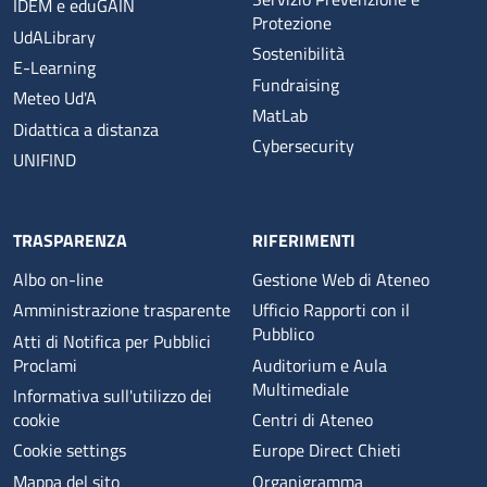
IDEM e eduGAIN
Protezione
UdALibrary
Sostenibilità
E-Learning
Fundraising
Meteo Ud'A
MatLab
Didattica a distanza
Cybersecurity
UNIFIND
TRASPARENZA
RIFERIMENTI
Albo on-line
Gestione Web di Ateneo
Amministrazione trasparente
Ufficio Rapporti con il
Pubblico
Atti di Notifica per Pubblici
Proclami
Auditorium e Aula
Multimediale
Informativa sull'utilizzo dei
cookie
Centri di Ateneo
Cookie settings
Europe Direct Chieti
Mappa del sito
Organigramma