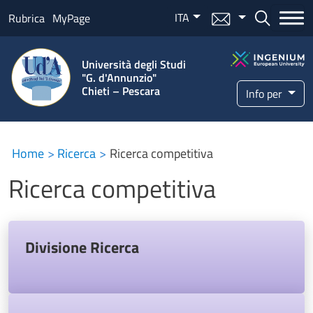
Salta al contenuto principale
ITA
Menu mail
Bottone ce
Rubrica
MyPage
Università degli Studi
"G. d'Annunzio"
Chieti – Pescara
Info per
Home
Ricerca
Ricerca competitiva
Ricerca competitiva
Divisione Ricerca