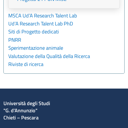
MSCA Ud’A Research Talent Lab
Ud’A Research Talent Lab PhD
Siti di Progetto dedicati
PNRR
Sperimentazione animale
Valutazione della Qualità della Ricerca
Riviste di ricerca
Università degli Studi
"G. d'Annunzio"
Chieti – Pescara