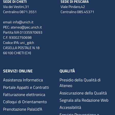
SEDE DI CHIETI
SEDE DI PESCARA
Via dei Vestini,31
Viale Pindaro,42
Centralino 0871.3551
Centralino 085.45371
email:
info@unich.it
PEC:
ateneo@pec.unich.it
Partita IVA 01335970693
C.F. 93002750698
Codice IPA: uni_gdch
CASELLA POSTALE N.18
66100 CHIETI (CH)
SERVIZI ONLINE
QUALITÀ
Assistenza Informatica
Presidio della Qualità di
Ateneo
Portale Appalti e Contratti
Assicurazione della Qualità
Fatturazione elettronica
Segnala alla Redazione Web
Colloqui di Orientamento
Accessibilità
Prenotazione PalaUd’A
Servizio Prevenzione e