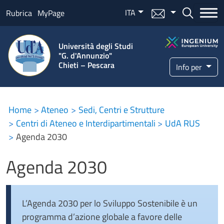
Salta al contenuto principale
ITA
Menu mail
Bottone ce
Rubrica
MyPage
Università degli Studi
"G. d'Annunzio"
Chieti – Pescara
Info per
Home
Ateneo
Sedi, Centri e Strutture
Centri di Ateneo e Interdipartimentali
UdA RUS
Agenda 2030
Agenda 2030
L’Agenda 2030 per lo Sviluppo Sostenibile è un
programma d’azione globale a favore delle