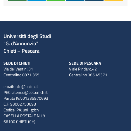
Università degli Studi
"G. d'Annunzio"
Chieti – Pescara
SEDE DI CHIETI
SEDE DI PESCARA
Via dei Vestini,31
Viale Pindaro,42
Centralino 0871.3551
Centralino 085.45371
email:
info@unich.it
PEC:
ateneo@pec.unich.it
Partita IVA 01335970693
C.F. 93002750698
Codice IPA: uni_gdch
CASELLA POSTALE N.18
66100 CHIETI (CH)