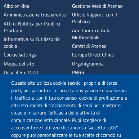
Albo on-line
Gestione Web di Ateneo
Amministrazione trasparente
Ufficio Rapporti con il
Pubblico
Atti di Notifica per Pubblici
Proclami
Auditorium e Aula
Multimediale
Informativa sull'utilizzo dei
cookie
Centri di Ateneo
Cookie settings
Europe Direct Chieti
Mappa del sito
Organigramma
Dona il 5 x 1000
PNRR
Phishing
Alumni
Questo sito utilizza cookie tecnici, propri e di terze
Privacy
Sede di Chieti
parti, per garantire la corretta navigazione e analizzare
il traffico e, con il tuo consenso, cookie di profilazione e
Sede di Pescara
altri strumenti di tracciamento di terzi per mostrare
Credits
video e misurare l'efficacia delle attività di
comunicazione istituzionale. Puoi scegliere di
acconsentirne l’utilizzo cliccando su “Accetta tutti”
Wi-Fi di Ateneo
App
oppure puoi personalizzare le tue scelte cliccando su
SPID
Whistleblowing