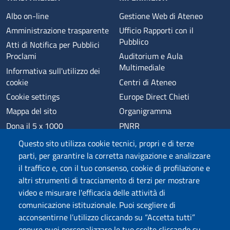
Albo on-line
Gestione Web di Ateneo
Amministrazione trasparente
Ufficio Rapporti con il
Pubblico
Atti di Notifica per Pubblici
Proclami
Auditorium e Aula
Multimediale
Informativa sull'utilizzo dei
cookie
Centri di Ateneo
Cookie settings
Europe Direct Chieti
Mappa del sito
Organigramma
Dona il 5 x 1000
PNRR
Phishing
Alumni
Questo sito utilizza cookie tecnici, propri e di terze
Privacy
Sede di Chieti
parti, per garantire la corretta navigazione e analizzare
il traffico e, con il tuo consenso, cookie di profilazione e
Sede di Pescara
altri strumenti di tracciamento di terzi per mostrare
Credits
video e misurare l'efficacia delle attività di
comunicazione istituzionale. Puoi scegliere di
acconsentirne l’utilizzo cliccando su “Accetta tutti”
Wi-Fi di Ateneo
App
oppure puoi personalizzare le tue scelte cliccando su