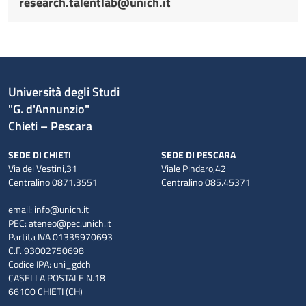
research.talentlab@unich.it
Università degli Studi
"G. d'Annunzio"
Chieti – Pescara
SEDE DI CHIETI
SEDE DI PESCARA
Via dei Vestini,31
Viale Pindaro,42
Centralino 0871.3551
Centralino 085.45371
email:
info@unich.it
PEC:
ateneo@pec.unich.it
Partita IVA 01335970693
C.F. 93002750698
Codice IPA: uni_gdch
CASELLA POSTALE N.18
66100 CHIETI (CH)