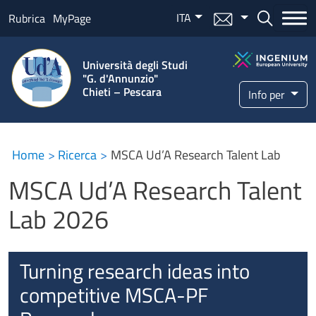
Salta al contenuto principale
ITA
Menu mail
Bottone ce
Rubrica
MyPage
Università degli Studi
"G. d'Annunzio"
Chieti – Pescara
Info per
Home
Ricerca
MSCA Ud’A Research Talent Lab
MSCA Ud’A Research Talent
Lab 2026
Turning research ideas into
competitive MSCA-PF