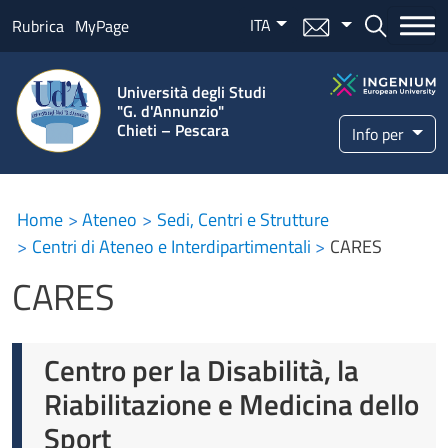
Salta al contenuto principale
ITA
Menu mail
Bottone ce
Rubrica
MyPage
Università degli Studi
"G. d'Annunzio"
Chieti – Pescara
Info per
Home
Ateneo
Sedi, Centri e Strutture
Centri di Ateneo e Interdipartimentali
CARES
CARES
Centro per la Disabilità, la
Riabilitazione e Medicina dello
Sport