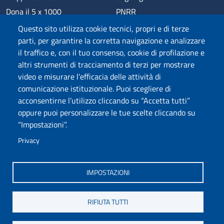
Dona il 5 x 1000
PNRR
Phishing
Alumni
Questo sito utilizza cookie tecnici, propri e di terze
Privacy
Sede di Chieti
parti, per garantire la corretta navigazione e analizzare
il traffico e, con il tuo consenso, cookie di profilazione e
Sede di Pescara
altri strumenti di tracciamento di terzi per mostrare
Credits
video e misurare l'efficacia delle attività di
comunicazione istituzionale. Puoi scegliere di
acconsentirne l’utilizzo cliccando su “Accetta tutti”
Wi-Fi di Ateneo
App
oppure puoi personalizzare le tue scelte cliccando su
SPID
Whistleblowing
“Impostazioni”.
Privacy
Coro di Ateneo
Circolo Ricreativo Dannunziano
Museo Universitario
Fondazione Università "d'Annunzio"
IMPOSTAZIONI
RIFIUTA TUTTI
COPYRIGHT © 2024. ALL RIGHTS RESERVED - UNIVERSITÀ DEGLI STUDI
GABRIELE D'ANNUNZIO – CHIETI-PESCARA