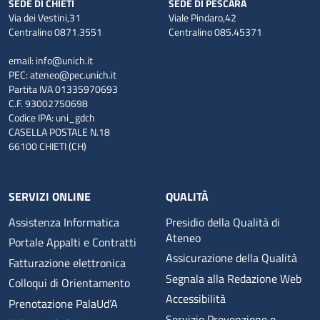
SEDE DI CHIETI
SEDE DI PESCARA
Via dei Vestini,31
Viale Pindaro,42
Centralino 0871.3551
Centralino 085.45371
email:
info@unich.it
PEC:
ateneo@pec.unich.it
Partita IVA 01335970693
C.F. 93002750698
Codice IPA: uni_gdch
CASELLA POSTALE N.18
66100 CHIETI (CH)
SERVIZI ONLINE
QUALITÀ
Assistenza Informatica
Presidio della Qualità di
Ateneo
Portale Appalti e Contratti
Assicurazione della Qualità
Fatturazione elettronica
Segnala alla Redazione Web
Colloqui di Orientamento
Accessibilità
Prenotazione PalaUd’A
Servizio Prevenzione e