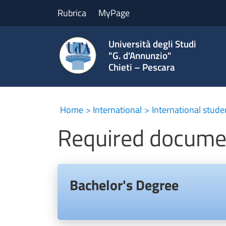
Rubrica
MyPage
Università degli Studi
"G. d'Annunzio"
Chieti – Pescara
Home
International
International stude
Required documen
Bachelor's Degree