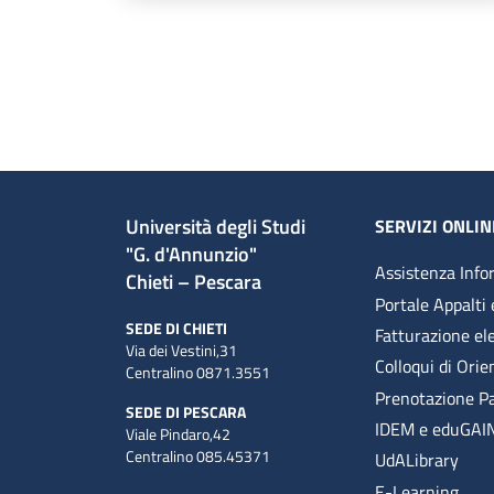
Università degli Studi
SERVIZI ONLIN
"G. d'Annunzio"
Assistenza Info
Chieti – Pescara
Portale Appalti 
SEDE DI CHIETI
Fatturazione el
Via dei Vestini,31
Colloqui di Ori
Centralino 0871.3551
Prenotazione P
SEDE DI PESCARA
IDEM e eduGAI
Viale Pindaro,42
Centralino 085.45371
UdALibrary
E-Learning