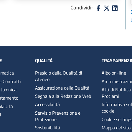
Condividi:
E
QUALITÀ
TRASPARENZ
rmatica
Presidio della Qualità di
Albo on-line
Ateneo
e Contratti
Amministrazio
Assicurazione della Qualità
ettronica
Atti di Notifica
Segnala alla Redazione Web
Proclami
entamento
Accessibilità
Informativa sull
alaUd’A
cookie
Servizio Prevenzione e
N
Protezione
Cookie setting
Sostenibilità
Mappa del sito