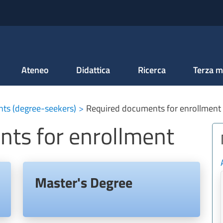
Salta al contenuto principale
Ateneo
Didattica
Ricerca
Terza m
nts (degree-seekers)
Required documents for enrollment
ts for enrollment
Master's Degree