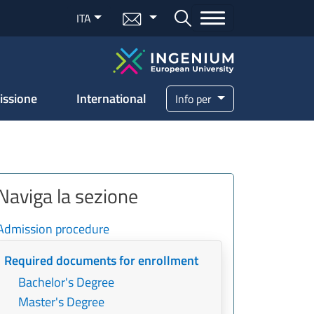
Menu mail
ITA
Bottone cerca
issione
International
Info per
Naviga la sezione
Admission procedure
Required documents for enrollment
Bachelor's Degree
Master's Degree