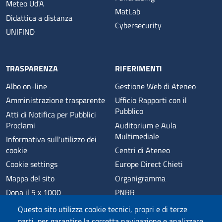
Meteo Ud'A
MatLab
Didattica a distanza
Cybersecurity
UNIFIND
TRASPARENZA
RIFERIMENTI
Albo on-line
Gestione Web di Ateneo
Amministrazione trasparente
Ufficio Rapporti con il
Pubblico
Atti di Notifica per Pubblici
Proclami
Auditorium e Aula
Multimediale
Informativa sull'utilizzo dei
cookie
Centri di Ateneo
Cookie settings
Europe Direct Chieti
Mappa del sito
Organigramma
Dona il 5 x 1000
PNRR
Phishing
Alumni
Questo sito utilizza cookie tecnici, propri e di terze
Privacy
Sede di Chieti
parti, per garantire la corretta navigazione e analizzare