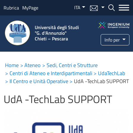
Salta al contenuto principale
ITA
Menu mail
Bottone ce
Rubrica
MyPage
Università degli Studi
"G. d'Annunzio"
Chieti – Pescara
Info per
Home
Ateneo
Sedi, Centri e Strutture
Centri di Ateneo e Interdipartimentali
UdaTechLab
Il Centro e Unità Operative
UdA -TechLab SUPPORT
UdA -TechLab SUPPORT