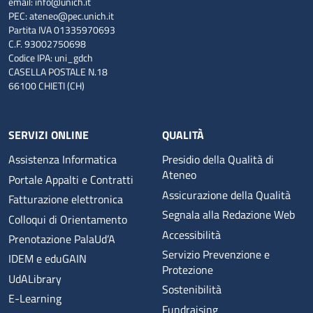
email:
info@unich.it
PEC:
ateneo@pec.unich.it
Partita IVA 01335970693
C.F. 93002750698
Codice IPA: uni_gdch
CASELLA POSTALE N.18
66100 CHIETI (CH)
SERVIZI ONLINE
QUALITÀ
Assistenza Informatica
Presidio della Qualità di
Ateneo
Portale Appalti e Contratti
Assicurazione della Qualità
Fatturazione elettronica
Segnala alla Redazione Web
Colloqui di Orientamento
Accessibilità
Prenotazione PalaUd’A
Servizio Prevenzione e
IDEM e eduGAIN
Protezione
UdALibrary
Sostenibilità
E-Learning
Fundraising