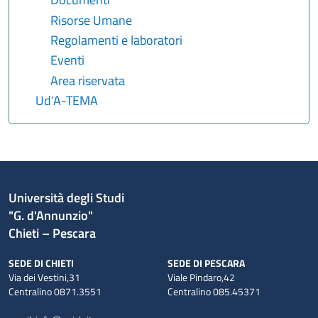
Risorse Umane
Regolamenti e laboratori
Eventi
Area riservata
Ud’A-TEMA
Università degli Studi
"G. d'Annunzio"
Chieti – Pescara
SEDE DI CHIETI
SEDE DI PESCARA
Via dei Vestini,31
Viale Pindaro,42
Centralino 0871.3551
Centralino 085.45371