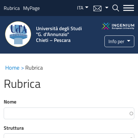
Salta al contenuto principale
ITA
Menu mail
Bottone ce
Rubrica
MyPage
Università degli Studi
"G. d'Annunzio"
Chieti – Pescara
Info per
Home
Rubrica
Rubrica
Nome
Struttura