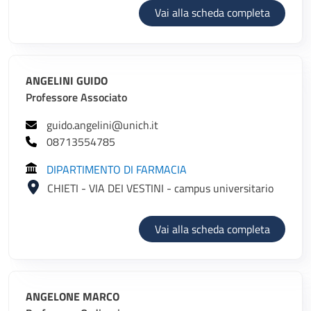
di ANGEL
Vai alla scheda completa
ANGELINI GUIDO
Professore Associato
guido.angelini@unich.it
08713554785
DIPARTIMENTO DI FARMACIA
CHIETI - VIA DEI VESTINI - campus universitario
di ANGEL
Vai alla scheda completa
ANGELONE MARCO