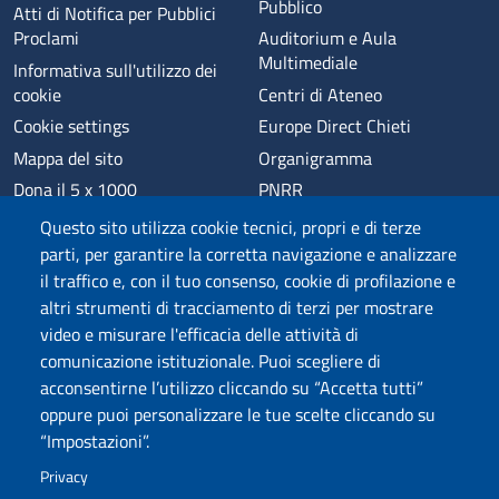
Pubblico
Atti di Notifica per Pubblici
Proclami
Auditorium e Aula
Multimediale
Informativa sull'utilizzo dei
cookie
Centri di Ateneo
Cookie settings
Europe Direct Chieti
Mappa del sito
Organigramma
Dona il 5 x 1000
PNRR
Phishing
Alumni
Questo sito utilizza cookie tecnici, propri e di terze
Privacy
Sede di Chieti
parti, per garantire la corretta navigazione e analizzare
il traffico e, con il tuo consenso, cookie di profilazione e
Sede di Pescara
altri strumenti di tracciamento di terzi per mostrare
Credits
video e misurare l'efficacia delle attività di
comunicazione istituzionale. Puoi scegliere di
acconsentirne l’utilizzo cliccando su “Accetta tutti”
Wi-Fi di Ateneo
App
oppure puoi personalizzare le tue scelte cliccando su
SPID
Whistleblowing
“Impostazioni”.
Privacy
Coro di Ateneo
Circolo Ricreativo Dannunziano