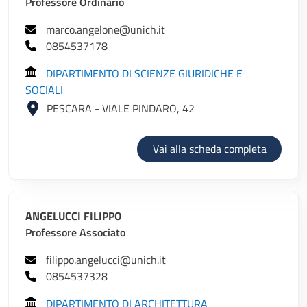
Professore Ordinario
marco.angelone@unich.it
0854537178
DIPARTIMENTO DI SCIENZE GIURIDICHE E
SOCIALI
PESCARA - VIALE PINDARO, 42
di ANG
Vai alla scheda completa
ANGELUCCI FILIPPO
Professore Associato
filippo.angelucci@unich.it
0854537328
DIPARTIMENTO DI ARCHITETTURA