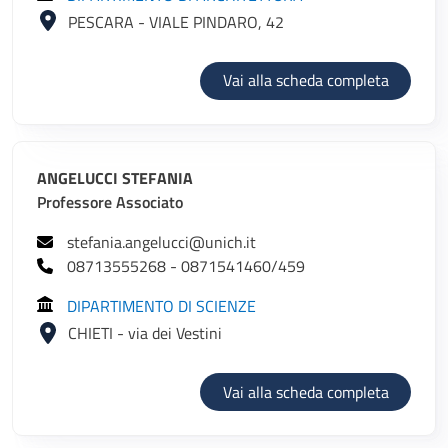
PESCARA - VIALE PINDARO, 42
di ANGEL
Vai alla scheda completa
ANGELUCCI STEFANIA
Professore Associato
stefania.angelucci@unich.it
08713555268 - 0871541460/459
DIPARTIMENTO DI SCIENZE
CHIETI - via dei Vestini
di ANGEL
Vai alla scheda completa