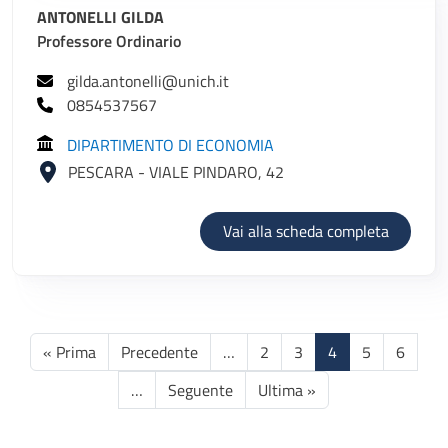
ANTONELLI GILDA
Professore Ordinario
gilda.antonelli@unich.it
0854537567
DIPARTIMENTO DI ECONOMIA
PESCARA - VIALE PINDARO, 42
di ANTO
Vai alla scheda completa
Paginazione
Prima pagina
Pagina precedente
« Prima
Precedente
…
2
3
4
5
6
Pagina successiva
Ultima pagina
…
Seguente
Ultima »