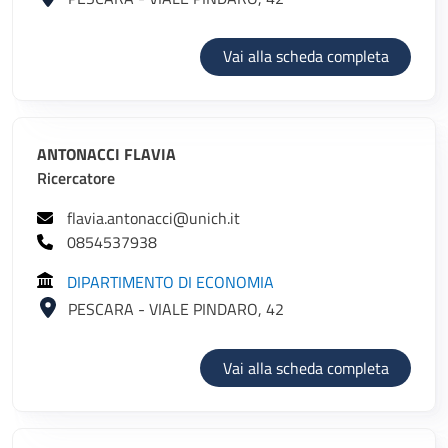
di ANGR
Vai alla scheda completa
ANTONACCI FLAVIA
Ricercatore
flavia.antonacci@unich.it
0854537938
DIPARTIMENTO DI ECONOMIA
PESCARA - VIALE PINDARO, 42
di ANTO
Vai alla scheda completa