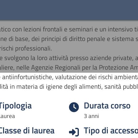
tico con lezioni frontali e seminari e un intensivo t
line di base, dei principi di diritto penale e sistema
rischi professionali.
e svolgono la loro attività presso aziende private, a
liere, nelle Agenzie Regionali per la Protezione Amb
ntiinfortunistiche, valutazione dei rischi ambiental
lità in materia di igiene degli alimenti, sanità pubbl
Tipologia
Durata corso
Laurea
3 anni
Classe di laurea
Tipo di access