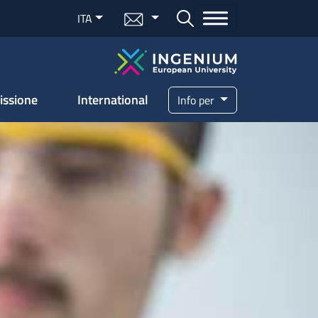
Menu mail
ITA
Bottone cerca
issione
International
Info per