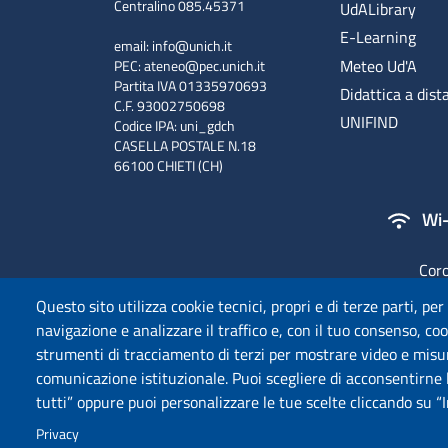
Centralino 085.45371
UdALibrary
E-Learning
email:
info@unich.it
Meteo Ud'A
PEC:
ateneo@pec.unich.it
Partita IVA 01335970693
Didattica a dist
C.F. 93002750698
UNIFIND
Codice IPA: uni_gdch
CASELLA POSTALE N.18
66100 CHIETI (CH)
Wi-
Coro
Questo sito utilizza cookie tecnici, propri e di terze parti, per
navigazione e analizzare il traffico e, con il tuo consenso, cook
strumenti di tracciamento di terzi per mostrare video e misurar
comunicazione istituzionale. Puoi scegliere di acconsentirne l
tutti” oppure puoi personalizzare le tue scelte cliccando su “
COPYRIGHT © 2024
Privacy