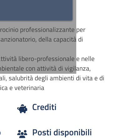
irocinio professionalizzante per
 sanzionatorio, della capacità di
ttività libero-professionale e nelle
ientale con attività di vigilanza,
i, salubrità degli ambienti di vita e di
ica e veterinaria
Crediti
o
Posti disponibili