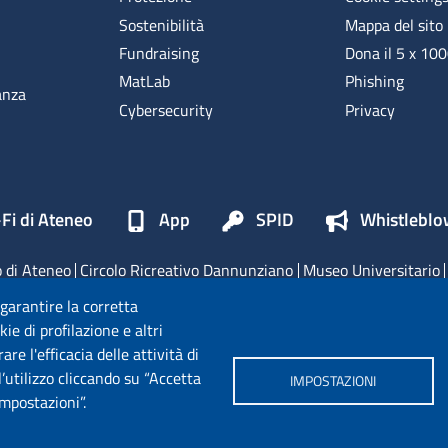
Sostenibilità
Mappa del sito
Fundraising
Dona il 5 x 10
MatLab
Phishing
anza
Cybersecurity
Privacy
Fi di Ateneo
App
SPID
Whistleblo
 di Ateneo
Circolo Ricreativo Dannunziano
Museo Universitario
Fondazione Università "d'Annunzio"
 garantire la corretta
ie di profilazione e altri
e l'efficacia delle attività di
’utilizzo cliccando su “Accetta
IMPOSTAZIONI
Impostazioni”.
. ALL RIGHTS RESERVED - UNIVERSITÀ DEGLI STUDI GABRIELE D'ANNUNZIO – C