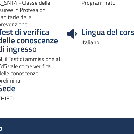
L_SNT4 - Classe delle
Programmato
lauree in Professioni
sanitarie della
prevenzione
Test di verifica
Lingua del cor
delle conoscenze
Italiano
di ingresso
SI, il Test di ammissione al
CdS vale come verifica
delle conoscenze
preliminari
Sede
CHIETI
o