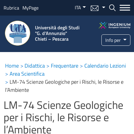
Salta al contenuto principale
ITA
Menu mail
Bottone ce
Rubrica
MyPage
Università degli Studi
"G. d'Annunzio"
Chieti – Pescara
Info per
Home
Didattica
Frequentare
Calendario Lezioni
Area Scientifica
LM-74 Scienze Geologiche per i Rischi, le Risorse e
l’Ambiente
LM-74 Scienze Geologiche
per i Rischi, le Risorse e
l’Ambiente