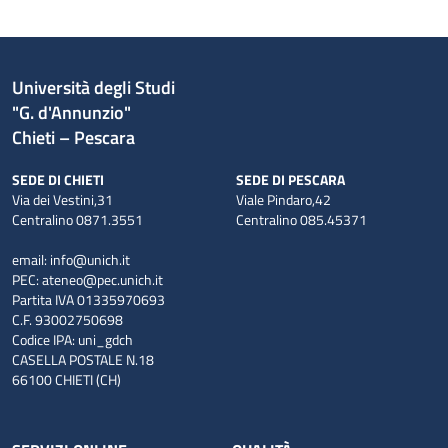
Università degli Studi
"G. d'Annunzio"
Chieti – Pescara
SEDE DI CHIETI
SEDE DI PESCARA
Via dei Vestini,31
Viale Pindaro,42
Centralino 0871.3551
Centralino 085.45371
email:
info@unich.it
PEC:
ateneo@pec.unich.it
Partita IVA 01335970693
C.F. 93002750698
Codice IPA: uni_gdch
CASELLA POSTALE N.18
66100 CHIETI (CH)