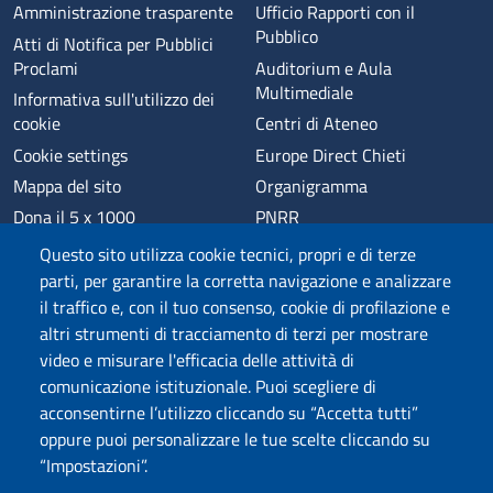
Amministrazione trasparente
Ufficio Rapporti con il
Pubblico
Atti di Notifica per Pubblici
Proclami
Auditorium e Aula
Multimediale
Informativa sull'utilizzo dei
cookie
Centri di Ateneo
Cookie settings
Europe Direct Chieti
Mappa del sito
Organigramma
Dona il 5 x 1000
PNRR
Phishing
Alumni
Questo sito utilizza cookie tecnici, propri e di terze
Privacy
Sede di Chieti
parti, per garantire la corretta navigazione e analizzare
il traffico e, con il tuo consenso, cookie di profilazione e
Sede di Pescara
altri strumenti di tracciamento di terzi per mostrare
Credits
video e misurare l'efficacia delle attività di
comunicazione istituzionale. Puoi scegliere di
acconsentirne l’utilizzo cliccando su “Accetta tutti”
Wi-Fi di Ateneo
App
oppure puoi personalizzare le tue scelte cliccando su
SPID
Whistleblowing
“Impostazioni”.