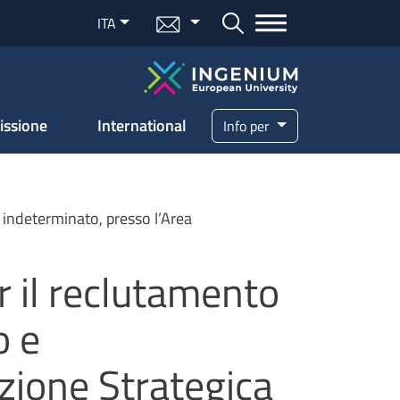
Menu mail
ITA
Bottone cerca
issione
International
Info per
e indeterminato, presso l’Area
r il reclutamento
o e
zione Strategica