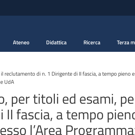
Salta al contenuto principale
Ateneo
Didattica
Ricerca
Terza m
 il reclutamento di n. 1 Dirigente di II fascia, a tempo pieno 
ne UdA
, per titoli ed esami, pe
di II fascia, a tempo pien
resso l’Area Programma