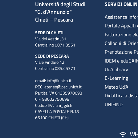
Università degli Studi
SERVIZI ONLIN
"G. d'Annunzio"
Assistenza Info
Chieti – Pescara
Portale Appalti 
SEDE DI CHIETI
Fatturazione el
Via dei Vestini,31
Colloqui di Ori
Centralino 0871.3551
Prenotazione P
SEDE DI PESCARA
IDEM e eduGAI
Viale Pindaro,42
Centralino 085.45371
UdALibrary
E-Learning
email:
info@unich.it
Meteo Ud'A
PEC:
ateneo@pec.unich.it
Partita IVA 01335970693
Didattica a dist
C.F. 93002750698
UNIFIND
Codice IPA: uni_gdch
CASELLA POSTALE N.18
66100 CHIETI (CH)
Wi-