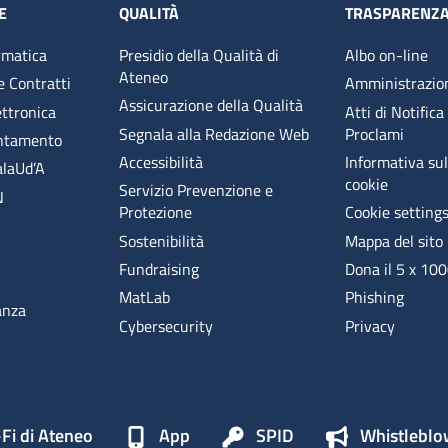
E
QUALITÀ
TRASPARENZ
rmatica
Presidio della Qualità di
Albo on-line
Ateneo
e Contratti
Amministrazio
Assicurazione della Qualità
ettronica
Atti di Notifica
Segnala alla Redazione Web
Proclami
entamento
Accessibilità
Informativa sull
alaUd’A
cookie
Servizio Prevenzione e
N
Protezione
Cookie setting
Sostenibilità
Mappa del sito
Fundraising
Dona il 5 x 10
MatLab
Phishing
anza
Cybersecurity
Privacy
Fi di Ateneo
App
SPID
Whistleblo