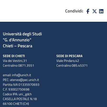
Condividi:
Università degli Studi
"G. d'Annunzio"
Chieti – Pescara
SEDE DI CHIETI
SEDE DI PESCARA
Via dei Vestini,31
Viale Pindaro,42
Centralino 0871.3551
Centralino 085.45371
email:
info@unich.it
PEC:
ateneo@pec.unich.it
Partita IVA 01335970693
C.F. 93002750698
Codice IPA: uni_gdch
CASELLA POSTALE N.18
66100 CHIETI (CH)