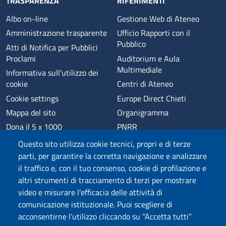
TRASPARENZA
RIFERIMENTI
Albo on-line
Gestione Web di Ateneo
Amministrazione trasparente
Ufficio Rapporti con il
Pubblico
Atti di Notifica per Pubblici
Proclami
Auditorium e Aula
Multimediale
Informativa sull'utilizzo dei
cookie
Centri di Ateneo
Cookie settings
Europe Direct Chieti
Mappa del sito
Organigramma
Dona il 5 x 1000
PNRR
Phishing
Alumni
Questo sito utilizza cookie tecnici, propri e di terze
Privacy
Sede di Chieti
parti, per garantire la corretta navigazione e analizzare
il traffico e, con il tuo consenso, cookie di profilazione e
Sede di Pescara
altri strumenti di tracciamento di terzi per mostrare
Credits
video e misurare l'efficacia delle attività di
comunicazione istituzionale. Puoi scegliere di
acconsentirne l’utilizzo cliccando su “Accetta tutti”
Wi-Fi di Ateneo
App