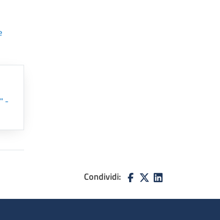
e
" -
Condividi: