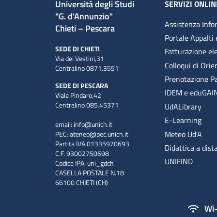
Università degli Studi
SERVIZI ONLIN
"G. d'Annunzio"
Assistenza Info
Chieti – Pescara
Portale Appalti 
SEDE DI CHIETI
Fatturazione el
Via dei Vestini,31
Colloqui di Ori
Centralino 0871.3551
Prenotazione P
SEDE DI PESCARA
IDEM e eduGAI
Viale Pindaro,42
Centralino 085.45371
UdALibrary
E-Learning
email:
info@unich.it
Meteo Ud'A
PEC:
ateneo@pec.unich.it
Partita IVA 01335970693
Didattica a dist
C.F. 93002750698
UNIFIND
Codice IPA: uni_gdch
CASELLA POSTALE N.18
66100 CHIETI (CH)
Wi-