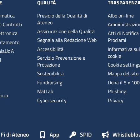
E
QUALITÀ
TRASPARENZ
rmatica
Presidio della Qualità di
Albo on-line
Ateneo
e Contratti
Amministrazio
Assicurazione della Qualità
ettronica
Atti di Notifica
Segnala alla Redazione Web
Proclami
entamento
Accessibilità
Informativa sull
alaUd’A
cookie
Servizio Prevenzione e
N
Protezione
Cookie setting
Sostenibilità
Mappa del sito
Fundraising
Dona il 5 x 10
MatLab
Phishing
anza
Cybersecurity
Privacy
Fi di Ateneo
App
SPID
Whistleblo