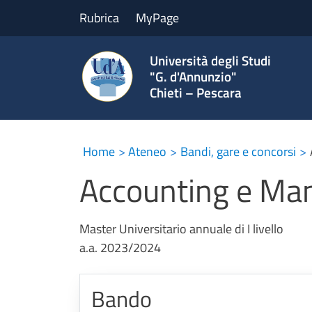
Rubrica
MyPage
Università degli Studi
"G. d'Annunzio"
Chieti – Pescara
Home
Ateneo
Bandi, gare e concorsi
Accounting e Man
Master Universitario annuale di I livello
a.a. 2023/2024
Bando