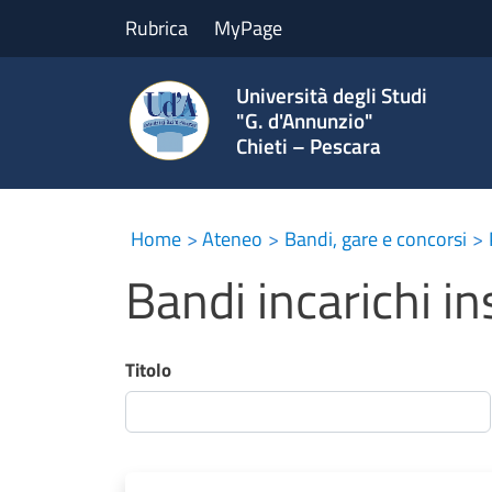
Rubrica
MyPage
Università degli Studi
"G. d'Annunzio"
Chieti – Pescara
Home
Ateneo
Bandi, gare e concorsi
Bandi incarichi 
Titolo