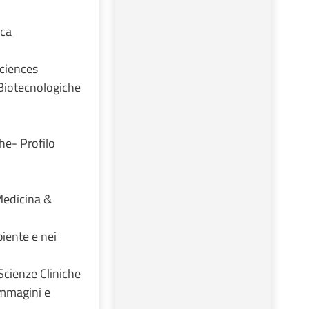
ica
Sciences
 Biotecnologiche
he- Profilo
Medicina &
iente e nei
Scienze Cliniche
immagini e