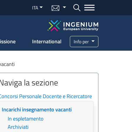
Menu mail
ITA
Bottone cerca
issione
International
Info per
vacanti
Naviga la sezione
Concorsi Personale Docente e Ricercatore
Incarichi insegnamento vacanti
In espletamento
Archiviati