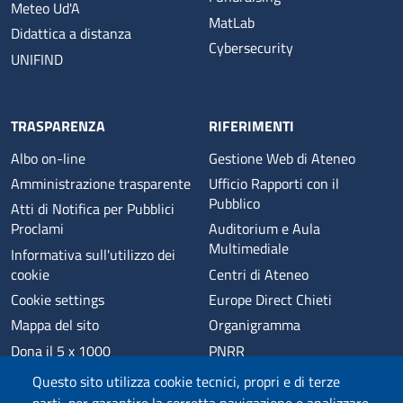
Meteo Ud'A
MatLab
Didattica a distanza
Cybersecurity
UNIFIND
TRASPARENZA
RIFERIMENTI
Albo on-line
Gestione Web di Ateneo
Amministrazione trasparente
Ufficio Rapporti con il
Pubblico
Atti di Notifica per Pubblici
Proclami
Auditorium e Aula
Multimediale
Informativa sull'utilizzo dei
cookie
Centri di Ateneo
Cookie settings
Europe Direct Chieti
Mappa del sito
Organigramma
Dona il 5 x 1000
PNRR
Phishing
Alumni
Questo sito utilizza cookie tecnici, propri e di terze
Privacy
Sede di Chieti