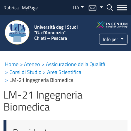
Salta al contenuto principale
ITA
Menu mail
Bottone ce
Rubrica
MyPage
Università degli Studi
"G. d'Annunzio"
Chieti – Pescara
Info per
Home
Ateneo
Assicurazione della Qualità
Corsi di Studio
Area Scientifica
LM-21 Ingegneria Biomedica
LM-21 Ingegneria
Biomedica