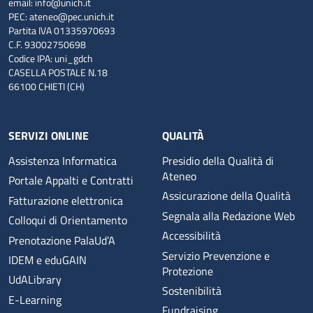
email:
info@unich.it
PEC:
ateneo@pec.unich.it
Partita IVA 01335970693
C.F. 93002750698
Codice IPA: uni_gdch
CASELLA POSTALE N.18
66100 CHIETI (CH)
SERVIZI ONLINE
QUALITÀ
Assistenza Informatica
Presidio della Qualità di
Ateneo
Portale Appalti e Contratti
Assicurazione della Qualità
Fatturazione elettronica
Segnala alla Redazione Web
Colloqui di Orientamento
Accessibilità
Prenotazione PalaUd’A
Servizio Prevenzione e
IDEM e eduGAIN
Protezione
UdALibrary
Sostenibilità
E-Learning
Fundraising