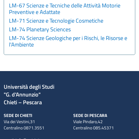
LM-67 Scienze e Tecniche delle Attività Motorie
Preventive e Adattate
LM-71 Scienze e Tecnologie Cosmetiche
LM-74 Planetary Sciences
LM-74 Scienze Geologiche per i Rischi, le Risorse e
l'Ambiente
Università degli Studi
"G. d'Annunzio"
Chieti – Pescara
SEDE DI CHIETI
SEDE DI PESCARA
Via dei Vestini,31
Viale Pindaro,42
Centralino 0871.3551
Centralino 085.45371