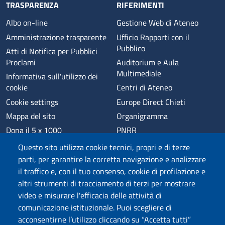
TRASPARENZA
RIFERIMENTI
Albo on-line
Gestione Web di Ateneo
Amministrazione trasparente
Ufficio Rapporti con il
Pubblico
Atti di Notifica per Pubblici
Proclami
Auditorium e Aula
Multimediale
Informativa sull'utilizzo dei
cookie
Centri di Ateneo
Cookie settings
Europe Direct Chieti
Mappa del sito
Organigramma
Dona il 5 x 1000
PNRR
Phishing
Alumni
Questo sito utilizza cookie tecnici, propri e di terze
Privacy
Sede di Chieti
parti, per garantire la corretta navigazione e analizzare
il traffico e, con il tuo consenso, cookie di profilazione e
Sede di Pescara
altri strumenti di tracciamento di terzi per mostrare
Credits
video e misurare l'efficacia delle attività di
comunicazione istituzionale. Puoi scegliere di
acconsentirne l’utilizzo cliccando su “Accetta tutti”
Wi-Fi di Ateneo
App