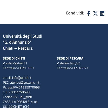
Condividi:
Università degli Studi
"G. d'Annunzio"
Chieti – Pescara
SEDE DI CHIETI
SEDE DI PESCARA
Via dei Vestini,31
Viale Pindaro,42
Centralino 0871.3551
Centralino 085.45371
email:
info@unich.it
PEC:
ateneo@pec.unich.it
Partita IVA 01335970693
C.F. 93002750698
Codice IPA: uni_gdch
CASELLA POSTALE N.18
66100 CHIETI (CH)