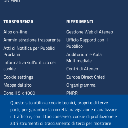
UNIFIND
TRASPARENZA
RIFERIMENTI
Albo on-line
Gestione Web di Ateneo
Amministrazione trasparente
Ufficio Rapporti con il
Pubblico
Atti di Notifica per Pubblici
Proclami
Auditorium e Aula
Multimediale
Informativa sull'utilizzo dei
cookie
Centri di Ateneo
Cookie settings
Europe Direct Chieti
Mappa del sito
Organigramma
Dona il 5 x 1000
PNRR
Phishing
Alumni
Questo sito utilizza cookie tecnici, propri e di terze
Privacy
Sede di Chieti
parti, per garantire la corretta navigazione e analizzare
il traffico e, con il tuo consenso, cookie di profilazione e
Sede di Pescara
altri strumenti di tracciamento di terzi per mostrare
Credits