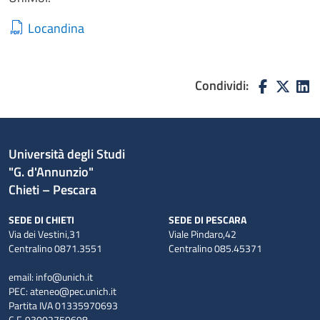
Locandina
Condividi:
Università degli Studi
"G. d'Annunzio"
Chieti – Pescara
SEDE DI CHIETI
SEDE DI PESCARA
Via dei Vestini,31
Viale Pindaro,42
Centralino 0871.3551
Centralino 085.45371
email:
info@unich.it
PEC:
ateneo@pec.unich.it
Partita IVA 01335970693
C.F. 93002750698