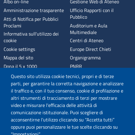
Albo on-line
Gestione Web di Ateneo
Amministrazione trasparente
Ufficio Rapporti con il
Pubblico
Atti di Notifica per Pubblici
Proclami
Auditorium e Aula
Multimediale
Informativa sull'utilizzo dei
cookie
Centri di Ateneo
Cookie settings
Europe Direct Chieti
Mappa del sito
Organigramma
Dona il 5 x 1000
PNRR
Phishing
Alumni
Questo sito utilizza cookie tecnici, propri e di terze
Privacy
Sede di Chieti
parti, per garantire la corretta navigazione e analizzare
il traffico e, con il tuo consenso, cookie di profilazione e
Sede di Pescara
altri strumenti di tracciamento di terzi per mostrare
Credits
video e misurare l'efficacia delle attività di
comunicazione istituzionale. Puoi scegliere di
acconsentirne l’utilizzo cliccando su “Accetta tutti”
Wi-Fi di Ateneo
App
oppure puoi personalizzare le tue scelte cliccando su
SPID
Whistleblowing
“Impostazioni”.