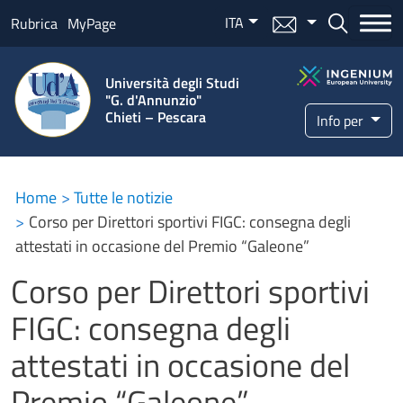
Salta al contenuto principale
ITA
Menu mail
Bottone ce
Rubrica
MyPage
Università degli Studi
"G. d'Annunzio"
Chieti – Pescara
Info per
Home
Tutte le notizie
Corso per Direttori sportivi FIGC: consegna degli
attestati in occasione del Premio “Galeone”
Corso per Direttori sportivi
FIGC: consegna degli
attestati in occasione del
Premio “Galeone”