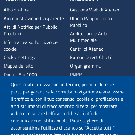
Albo on-line
Gestione Web di Ateneo
Amministrazione trasparente
Ufficio Rapporti con il
Pubblico
Atti di Notifica per Pubblici
Proclami
Auditorium e Aula
Multimediale
Informativa sull'utilizzo dei
cookie
Centri di Ateneo
Cookie settings
Europe Direct Chieti
Mappa del sito
Organigramma
Dona il 5 x 1000
PNRR
Phishing
Alumni
Questo sito utilizza cookie tecnici, propri e di terze
Privacy
Sede di Chieti
parti, per garantire la corretta navigazione e analizzare
il traffico e, con il tuo consenso, cookie di profilazione e
Sede di Pescara
altri strumenti di tracciamento di terzi per mostrare
Credits
video e misurare l'efficacia delle attività di
comunicazione istituzionale. Puoi scegliere di
acconsentirne l’utilizzo cliccando su “Accetta tutti”
Wi-Fi di Ateneo
App