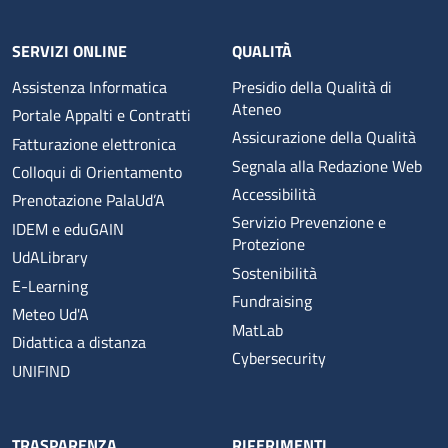
SERVIZI ONLINE
QUALITÀ
Assistenza Informatica
Presidio della Qualità di
Ateneo
Portale Appalti e Contratti
Assicurazione della Qualità
Fatturazione elettronica
Segnala alla Redazione Web
Colloqui di Orientamento
Accessibilità
Prenotazione PalaUd’A
Servizio Prevenzione e
IDEM e eduGAIN
Protezione
UdALibrary
Sostenibilità
E-Learning
Fundraising
Meteo Ud'A
MatLab
Didattica a distanza
Cybersecurity
UNIFIND
TRASPARENZA
RIFERIMENTI