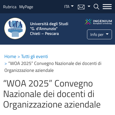
Salta al contenuto principale
ITA
Menu mail
Bottone ce
Rubrica
MyPage
Università degli Studi
"G. d'Annunzio"
Chieti – Pescara
Info per
Home
Tutti gli eventi
“WOA 2025” Convegno Nazionale dei docenti di
Organizzazione aziendale
“WOA 2025” Convegno
Nazionale dei docenti di
Organizzazione aziendale