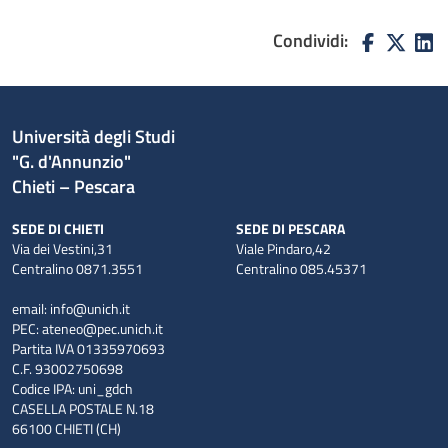
Condividi:
Università degli Studi
"G. d'Annunzio"
Chieti – Pescara
SEDE DI CHIETI
SEDE DI PESCARA
Via dei Vestini,31
Viale Pindaro,42
Centralino 0871.3551
Centralino 085.45371
email:
info@unich.it
PEC:
ateneo@pec.unich.it
Partita IVA 01335970693
C.F. 93002750698
Codice IPA: uni_gdch
CASELLA POSTALE N.18
66100 CHIETI (CH)