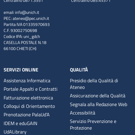
Centralino 0871.3551
Centralino 085.45371
email:
info@unich.it
PEC:
ateneo@pec.unich.it
Partita IVA 01335970693
C.F. 93002750698
Codice IPA: uni_gdch
CASELLA POSTALE N.18
66100 CHIETI (CH)
SERVIZI ONLINE
QUALITÀ
Assistenza Informatica
Presidio della Qualità di
Ateneo
Portale Appalti e Contratti
Assicurazione della Qualità
Fatturazione elettronica
Segnala alla Redazione Web
Colloqui di Orientamento
Accessibilità
Prenotazione PalaUd’A
Servizio Prevenzione e
IDEM e eduGAIN
Protezione
UdALibrary