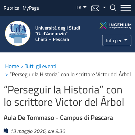
Salta al contenuto principale
ITA
Menu mail
Bottone ce
Rubrica
MyPage
Università degli Studi
"G. d'Annunzio"
Chieti – Pescara
Info per
Home
Tutti gli eventi
“Perseguir la Historia” con lo scrittore Victor del Árbol
“Perseguir la Historia” con
lo scrittore Victor del Árbol
Aula De Tommaso - Campus di Pescara
13 maggio 2026, ore 9.30