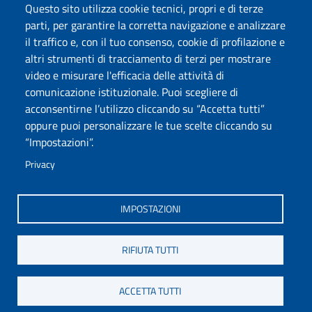
Phishing
Alumni
Questo sito utilizza cookie tecnici, propri e di terze
Privacy
Sede di Chieti
parti, per garantire la corretta navigazione e analizzare
il traffico e, con il tuo consenso, cookie di profilazione e
Sede di Pescara
altri strumenti di tracciamento di terzi per mostrare
Credits
video e misurare l'efficacia delle attività di
comunicazione istituzionale. Puoi scegliere di
acconsentirne l’utilizzo cliccando su “Accetta tutti”
Wi-Fi di Ateneo
App
oppure puoi personalizzare le tue scelte cliccando su
SPID
Whistleblowing
“Impostazioni”.
Privacy
Coro di Ateneo
Circolo Ricreativo Dannunziano
Museo Universitario
Fondazione Università "d'Annunzio"
IMPOSTAZIONI
RIFIUTA TUTTI
COPYRIGHT © 2024. ALL RIGHTS RESERVED - UNIVERSITÀ DEGLI STUDI
GABRIELE D'ANNUNZIO – CHIETI-PESCARA
ACCETTA TUTTI