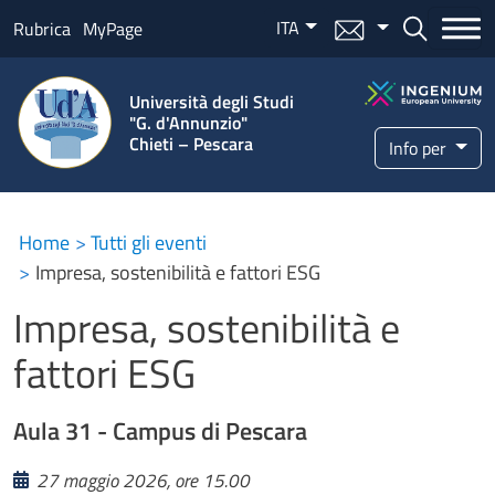
Salta al contenuto principale
ITA
Menu mail
Bottone ce
Rubrica
MyPage
Università degli Studi
"G. d'Annunzio"
Chieti – Pescara
Info per
Home
Tutti gli eventi
Impresa, sostenibilità e fattori ESG
Impresa, sostenibilità e
fattori ESG
Aula 31 - Campus di Pescara
27 maggio 2026, ore 15.00