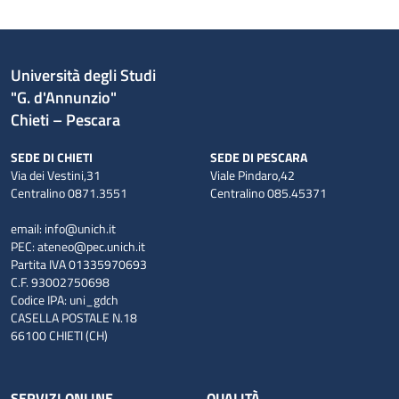
Università degli Studi
"G. d'Annunzio"
Chieti – Pescara
SEDE DI CHIETI
SEDE DI PESCARA
Via dei Vestini,31
Viale Pindaro,42
Centralino 0871.3551
Centralino 085.45371
email:
info@unich.it
PEC:
ateneo@pec.unich.it
Partita IVA 01335970693
C.F. 93002750698
Codice IPA: uni_gdch
CASELLA POSTALE N.18
66100 CHIETI (CH)
SERVIZI ONLINE
QUALITÀ