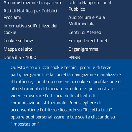
Amministrazione trasparente
Ufficio Rapporti con il
Pubblico
Atti di Notifica per Pubblici
Proclami
Auditorium e Aula
Multimediale
Informativa sull'utilizzo dei
cookie
Centri di Ateneo
Cookie settings
Europe Direct Chieti
Mappa del sito
Organigramma
Dona il 5 x 1000
PNRR
Phishing
Alumni
Questo sito utilizza cookie tecnici, propri e di terze
Privacy
Sede di Chieti
parti, per garantire la corretta navigazione e analizzare
il traffico e, con il tuo consenso, cookie di profilazione e
Sede di Pescara
altri strumenti di tracciamento di terzi per mostrare
Credits
video e misurare l'efficacia delle attività di
comunicazione istituzionale. Puoi scegliere di
acconsentirne l’utilizzo cliccando su “Accetta tutti”
Wi-Fi di Ateneo
App
oppure puoi personalizzare le tue scelte cliccando su
SPID
Whistleblowing
“Impostazioni”.