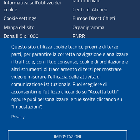
Multimediale
Informativa sull'utilizzo dei
cookie
Centri di Ateneo
Cookie settings
Europe Direct Chieti
Mappa del sito
Organigramma
Dona il 5 x 1000
PNRR
Phishing
Alumni
Questo sito utilizza cookie tecnici, propri e di terze
Privacy
Sede di Chieti
parti, per garantire la corretta navigazione e analizzare
il traffico e, con il tuo consenso, cookie di profilazione e
Sede di Pescara
altri strumenti di tracciamento di terzi per mostrare
Credits
video e misurare l'efficacia delle attività di
comunicazione istituzionale. Puoi scegliere di
acconsentirne l’utilizzo cliccando su “Accetta tutti”
Wi-Fi di Ateneo
App
oppure puoi personalizzare le tue scelte cliccando su
SPID
Whistleblowing
“Impostazioni”.
Privacy
Coro di Ateneo
Circolo Ricreativo Dannunziano
Museo Universitario
Fondazione Università "d'Annunzio"
IMPOSTAZIONI