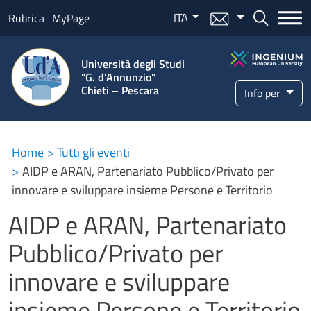
Salta al contenuto principale
ITA
Menu mail
Bottone ce
Rubrica
MyPage
Università degli Studi
"G. d'Annunzio"
Chieti – Pescara
Info per
Home
Tutti gli eventi
AIDP e ARAN, Partenariato Pubblico/Privato per
innovare e sviluppare insieme Persone e Territorio
AIDP e ARAN, Partenariato
Pubblico/Privato per
innovare e sviluppare
insieme Persone e Territorio