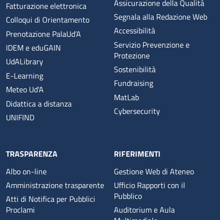
Assicurazione della Qualità
Fatturazione elettronica
Segnala alla Redazione Web
Colloqui di Orientamento
Accessibilità
Prenotazione PalaUd’A
Servizio Prevenzione e
IDEM e eduGAIN
Protezione
UdALibrary
Sostenibilità
E-Learning
Fundraising
Meteo Ud'A
MatLab
Didattica a distanza
Cybersecurity
UNIFIND
TRASPARENZA
RIFERIMENTI
Albo on-line
Gestione Web di Ateneo
Amministrazione trasparente
Ufficio Rapporti con il
Pubblico
Atti di Notifica per Pubblici
Proclami
Auditorium e Aula