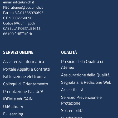
email:
info@unich.it
PEC:
ateneo@pec.unich.it
Partita IVA 01335970693
C.F. 93002750698
Codice IPA: uni_gdch
CASELLA POSTALE N.18
66100 CHIETI (CH)
SERVIZI ONLINE
QUALITÀ
Assistenza Informatica
Presidio della Qualità di
Ateneo
Portale Appalti e Contratti
Assicurazione della Qualità
Fatturazione elettronica
Segnala alla Redazione Web
Colloqui di Orientamento
Accessibilità
Prenotazione PalaUd’A
Servizio Prevenzione e
IDEM e eduGAIN
Protezione
UdALibrary
Sostenibilità
E-Learning
Fundraising