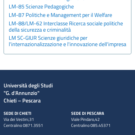
LM-85 Scienze Pedagogiche
LM-87 Politiche e Management per il Welfare
LM-88/LM-62 Interclasse Ricerca sociale politiche
della sicurezza e criminalità
LM SC-GIUR Scienze giuridiche per
l'internazionalizzazione e l'innovazione dell'impresa
Università degli Studi
"G. d'Annunzio"
Chieti – Pescara
SEDE DI CHIETI
SEDE DI PESCARA
Via dei Vestini,31
Viale Pindaro,42
Centralino 0871.3551
Centralino 085.45371