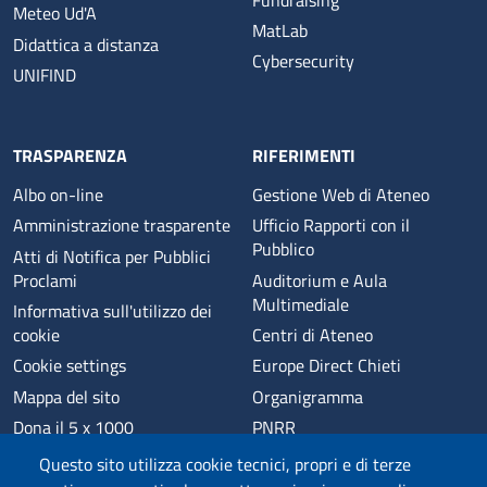
Meteo Ud'A
MatLab
Didattica a distanza
Cybersecurity
UNIFIND
TRASPARENZA
RIFERIMENTI
Albo on-line
Gestione Web di Ateneo
Amministrazione trasparente
Ufficio Rapporti con il
Pubblico
Atti di Notifica per Pubblici
Proclami
Auditorium e Aula
Multimediale
Informativa sull'utilizzo dei
cookie
Centri di Ateneo
Cookie settings
Europe Direct Chieti
Mappa del sito
Organigramma
Dona il 5 x 1000
PNRR
Phishing
Alumni
Questo sito utilizza cookie tecnici, propri e di terze