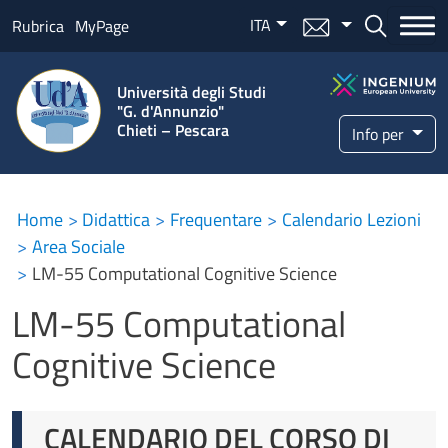
Salta al contenuto principale
ITA
Menu mail
Bottone ce
Rubrica
MyPage
Università degli Studi
"G. d'Annunzio"
Chieti – Pescara
Info per
Home
Didattica
Frequentare
Calendario Lezioni
Area Sociale
LM-55 Computational Cognitive Science
LM-55 Computational
Cognitive Science
CALENDARIO DEL CORSO DI