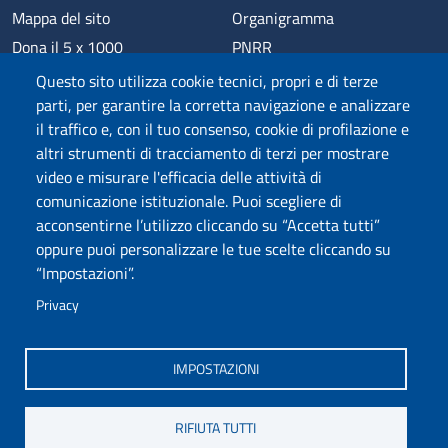
Mappa del sito
Organigramma
Dona il 5 x 1000
PNRR
Phishing
Alumni
Questo sito utilizza cookie tecnici, propri e di terze
Privacy
Sede di Chieti
parti, per garantire la corretta navigazione e analizzare
il traffico e, con il tuo consenso, cookie di profilazione e
Sede di Pescara
altri strumenti di tracciamento di terzi per mostrare
Credits
video e misurare l'efficacia delle attività di
comunicazione istituzionale. Puoi scegliere di
acconsentirne l’utilizzo cliccando su “Accetta tutti”
Wi-Fi di Ateneo
App
oppure puoi personalizzare le tue scelte cliccando su
SPID
Whistleblowing
“Impostazioni”.
Privacy
Coro di Ateneo
Circolo Ricreativo Dannunziano
Museo Universitario
Fondazione Università "d'Annunzio"
IMPOSTAZIONI
RIFIUTA TUTTI
COPYRIGHT © 2024. ALL RIGHTS RESERVED - UNIVERSITÀ DEGLI STUDI