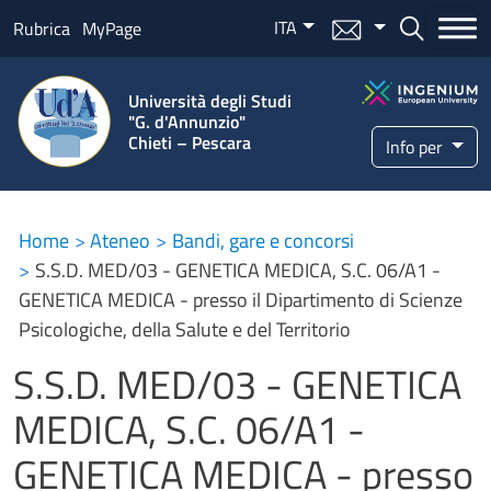
Salta al contenuto principale
ITA
Menu mail
Bottone ce
Rubrica
MyPage
Università degli Studi
"G. d'Annunzio"
Chieti – Pescara
Info per
Home
Ateneo
Bandi, gare e concorsi
S.S.D. MED/03 - GENETICA MEDICA, S.C. 06/A1 -
GENETICA MEDICA - presso il Dipartimento di Scienze
Psicologiche, della Salute e del Territorio
S.S.D. MED/03 - GENETICA
MEDICA, S.C. 06/A1 -
GENETICA MEDICA - presso