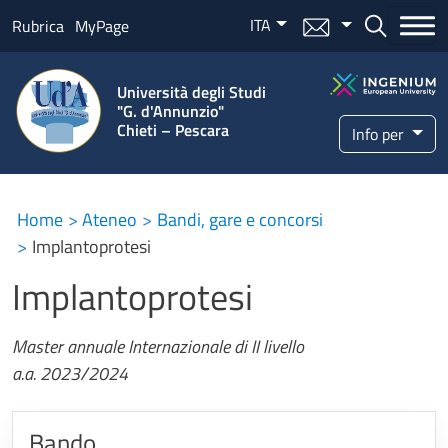
Salta al contenuto principale
ITA
Menu mail
Bottone ce
Rubrica
MyPage
Università degli Studi
"G. d'Annunzio"
Chieti – Pescara
Info per
Home
Ateneo
Bandi, gare e concorsi
Implantoprotesi
Implantoprotesi
Master annuale Internazionale di II livello
a.a. 2023/2024
Bando