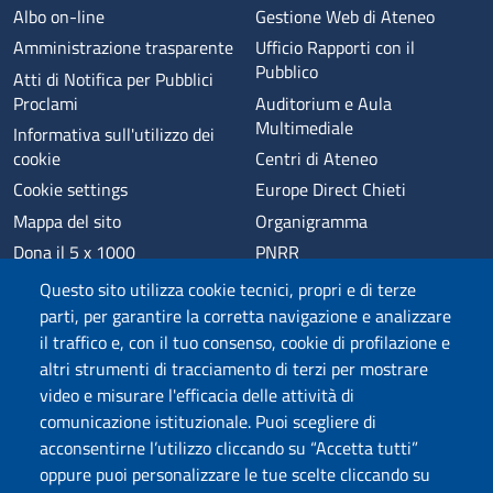
Albo on-line
Gestione Web di Ateneo
Amministrazione trasparente
Ufficio Rapporti con il
Pubblico
Atti di Notifica per Pubblici
Proclami
Auditorium e Aula
Multimediale
Informativa sull'utilizzo dei
cookie
Centri di Ateneo
Cookie settings
Europe Direct Chieti
Mappa del sito
Organigramma
Dona il 5 x 1000
PNRR
Phishing
Alumni
Questo sito utilizza cookie tecnici, propri e di terze
Privacy
Sede di Chieti
parti, per garantire la corretta navigazione e analizzare
il traffico e, con il tuo consenso, cookie di profilazione e
Sede di Pescara
altri strumenti di tracciamento di terzi per mostrare
Credits
video e misurare l'efficacia delle attività di
comunicazione istituzionale. Puoi scegliere di
acconsentirne l’utilizzo cliccando su “Accetta tutti”
Wi-Fi di Ateneo
App
oppure puoi personalizzare le tue scelte cliccando su
SPID
Whistleblowing