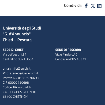
Condividi:
Università degli Studi
"G. d'Annunzio"
Chieti – Pescara
SEDE DI CHIETI
SEDE DI PESCARA
Via dei Vestini,31
Viale Pindaro,42
Centralino 0871.3551
Centralino 085.45371
email:
info@unich.it
PEC:
ateneo@pec.unich.it
Partita IVA 01335970693
C.F. 93002750698
Codice IPA: uni_gdch
CASELLA POSTALE N.18
66100 CHIETI (CH)