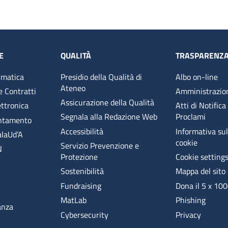
E
QUALITÀ
TRASPARENZ
rmatica
Presidio della Qualità di
Albo on-line
Ateneo
e Contratti
Amministrazio
Assicurazione della Qualità
ettronica
Atti di Notifica
Segnala alla Redazione Web
Proclami
entamento
Accessibilità
Informativa sull
alaUd’A
cookie
Servizio Prevenzione e
N
Protezione
Cookie setting
Sostenibilità
Mappa del sito
Fundraising
Dona il 5 x 10
MatLab
Phishing
anza
Cybersecurity
Privacy