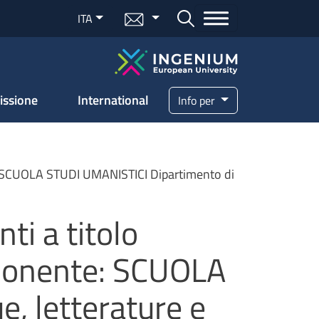
Menu mail
ITA
Bottone cerca
issione
International
Info per
e: SCUOLA STUDI UMANISTICI Dipartimento di
ti a titolo
oponente: SCUOLA
, letterature e