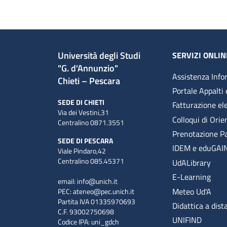
Università degli Studi
SERVIZI ONLIN
"G. d'Annunzio"
Assistenza Info
Chieti – Pescara
Portale Appalti 
SEDE DI CHIETI
Fatturazione el
Via dei Vestini,31
Colloqui di Ori
Centralino 0871.3551
Prenotazione P
SEDE DI PESCARA
IDEM e eduGAI
Viale Pindaro,42
Centralino 085.45371
UdALibrary
E-Learning
email:
info@unich.it
Meteo Ud'A
PEC:
ateneo@pec.unich.it
Partita IVA 01335970693
Didattica a dist
C.F. 93002750698
UNIFIND
Codice IPA: uni_gdch