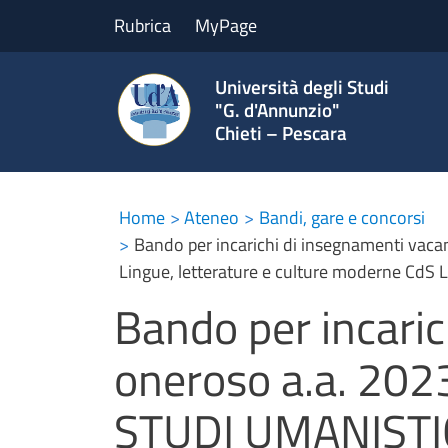
Rubrica
MyPage
Università degli Studi
"G. d'Annunzio"
Chieti – Pescara
Home
Ateneo
Bandi, gare e concorsi
Bando per incarichi di insegnamenti vaca
Lingue, letterature e culture moderne CdS
Bando per incaric
oneroso a.a. 202
STUDI UMANISTICI