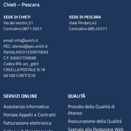
Chieti – Pescara
SEDE DI CHIETI
SEDE DI PESCARA
Via dei Vestini,31
Viale Pindaro,42
Centralino 0871.3551
Centralino 085.45371
email:
info@unich.it
PEC:
ateneo@pec.unich.it
Partita IVA 01335970693
C.F. 93002750698
Codice IPA: uni_gdch
CASELLA POSTALE N.18
66100 CHIETI (CH)
SERVIZI ONLINE
QUALITÀ
Assistenza Informatica
Presidio della Qualità di
Ateneo
Portale Appalti e Contratti
Assicurazione della Qualità
Fatturazione elettronica
Segnala alla Redazione Web