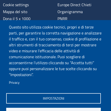
Cookie settings
Europe Direct Chieti
Mappa del sito
Organigramma
Dona il 5 x 1000
PNRR
Phishing
Alumni
Questo sito utilizza cookie tecnici, propri e di terze
Privacy
Sede di Chieti
parti, per garantire la corretta navigazione e analizzare
il traffico e, con il tuo consenso, cookie di profilazione e
Sede di Pescara
altri strumenti di tracciamento di terzi per mostrare
Credits
video e misurare l'efficacia delle attività di
comunicazione istituzionale. Puoi scegliere di
acconsentirne l’utilizzo cliccando su “Accetta tutti”
Wi-Fi di Ateneo
App
oppure puoi personalizzare le tue scelte cliccando su
SPID
Whistleblowing
“Impostazioni”.
Privacy
Coro di Ateneo
Circolo Ricreativo Dannunziano
Museo Universitario
Fondazione Università "d'Annunzio"
IMPOSTAZIONI