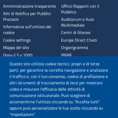
Amministrazione trasparente
Ufficio Rapporti con il
Pubblico
Atti di Notifica per Pubblici
Proclami
Auditorium e Aula
Multimediale
Informativa sull'utilizzo dei
cookie
Centri di Ateneo
Cookie settings
Europe Direct Chieti
Mappa del sito
Organigramma
Dona il 5 x 1000
PNRR
Phishing
Alumni
Questo sito utilizza cookie tecnici, propri e di terze
Privacy
Sede di Chieti
parti, per garantire la corretta navigazione e analizzare
il traffico e, con il tuo consenso, cookie di profilazione e
Sede di Pescara
altri strumenti di tracciamento di terzi per mostrare
Credits
video e misurare l'efficacia delle attività di
comunicazione istituzionale. Puoi scegliere di
acconsentirne l’utilizzo cliccando su “Accetta tutti”
Wi-Fi di Ateneo
App
oppure puoi personalizzare le tue scelte cliccando su
SPID
Whistleblowing
“Impostazioni”.