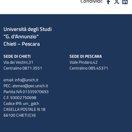
Condividi:
Università degli Studi
"G. d'Annunzio"
Chieti – Pescara
SEDE DI CHIETI
SEDE DI PESCARA
Via dei Vestini,31
Viale Pindaro,42
Centralino 0871.3551
Centralino 085.45371
email:
info@unich.it
PEC:
ateneo@pec.unich.it
Partita IVA 01335970693
C.F. 93002750698
Codice IPA: uni_gdch
CASELLA POSTALE N.18
66100 CHIETI (CH)