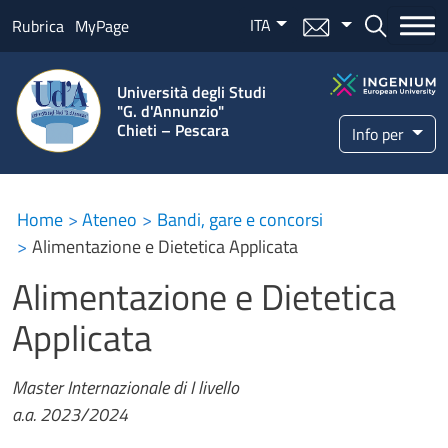
Salta al contenuto principale
ITA
Menu mail
Bottone ce
Rubrica
MyPage
Università degli Studi
"G. d'Annunzio"
Chieti – Pescara
Info per
Home
Ateneo
Bandi, gare e concorsi
Alimentazione e Dietetica Applicata
Alimentazione e Dietetica
Applicata
Master Internazionale di I livello
a.a. 2023/2024