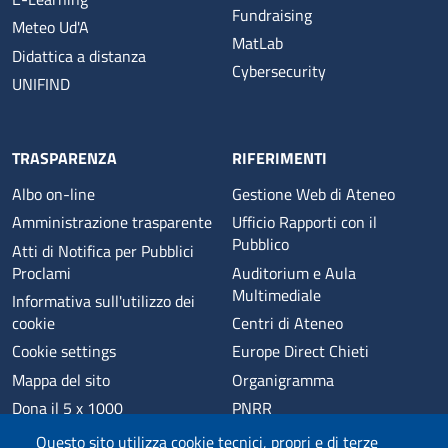
Fundraising
Meteo Ud'A
MatLab
Didattica a distanza
Cybersecurity
UNIFIND
TRASPARENZA
RIFERIMENTI
Albo on-line
Gestione Web di Ateneo
Amministrazione trasparente
Ufficio Rapporti con il
Pubblico
Atti di Notifica per Pubblici
Proclami
Auditorium e Aula
Multimediale
Informativa sull'utilizzo dei
cookie
Centri di Ateneo
Cookie settings
Europe Direct Chieti
Mappa del sito
Organigramma
Dona il 5 x 1000
PNRR
Phishing
Alumni
Questo sito utilizza cookie tecnici, propri e di terze