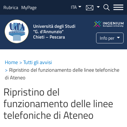
Salta al contenuto principale
ITA
Menu mail
Bottone ce
Rubrica
MyPage
Università degli Studi
"G. d'Annunzio"
Chieti – Pescara
Info per
Home
Tutti gli avvisi
Ripristino del funzionamento delle linee telefoniche
di Ateneo
Ripristino del
funzionamento delle linee
telefoniche di Ateneo