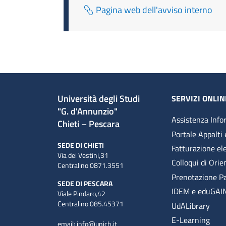
Pagina web dell'avviso interno
Università degli Studi
SERVIZI ONLIN
"G. d'Annunzio"
Assistenza Info
Chieti – Pescara
Portale Appalti 
SEDE DI CHIETI
Fatturazione el
Via dei Vestini,31
Colloqui di Ori
Centralino 0871.3551
Prenotazione P
SEDE DI PESCARA
IDEM e eduGAI
Viale Pindaro,42
Centralino 085.45371
UdALibrary
E-Learning
email:
info@unich.it