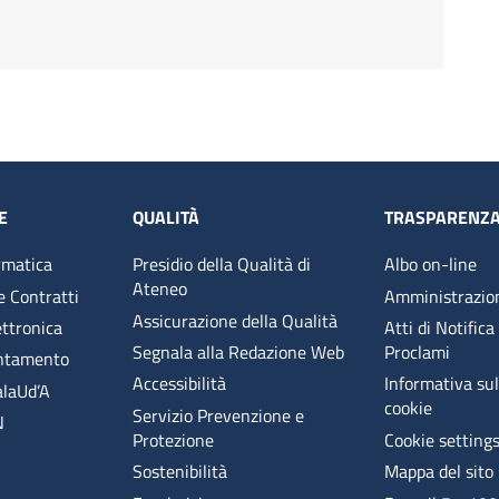
E
QUALITÀ
TRASPARENZ
rmatica
Presidio della Qualità di
Albo on-line
Ateneo
e Contratti
Amministrazio
Assicurazione della Qualità
ettronica
Atti di Notifica
Segnala alla Redazione Web
Proclami
entamento
Accessibilità
Informativa sull
alaUd’A
cookie
Servizio Prevenzione e
N
Protezione
Cookie setting
Sostenibilità
Mappa del sito