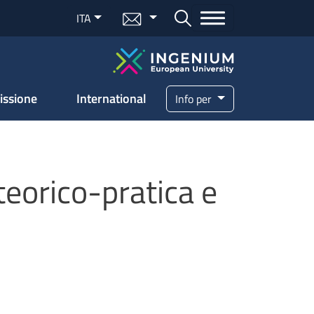
Menu mail
ITA
Bottone cerca
issione
International
Info per
teorico-pratica e