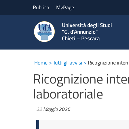
Rubrica
MyPage
Università degli Studi
"G. d'Annunzio"
Chieti – Pescara
Home
Tutti gli avvisi
Ricognizione intern
Ricognizione inte
laboratoriale
22 Maggio 2026