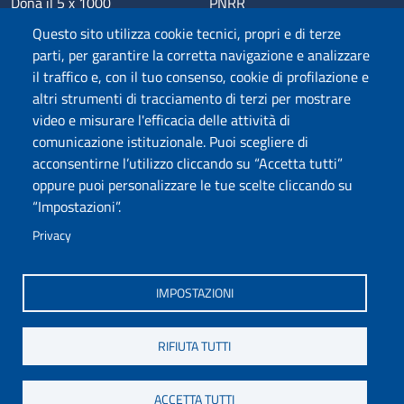
Dona il 5 x 1000
PNRR
Phishing
Alumni
Questo sito utilizza cookie tecnici, propri e di terze
Privacy
Sede di Chieti
parti, per garantire la corretta navigazione e analizzare
il traffico e, con il tuo consenso, cookie di profilazione e
Sede di Pescara
altri strumenti di tracciamento di terzi per mostrare
Credits
video e misurare l'efficacia delle attività di
comunicazione istituzionale. Puoi scegliere di
acconsentirne l’utilizzo cliccando su “Accetta tutti”
Wi-Fi di Ateneo
App
oppure puoi personalizzare le tue scelte cliccando su
SPID
Whistleblowing
“Impostazioni”.
Privacy
Coro di Ateneo
Circolo Ricreativo Dannunziano
Museo Universitario
Fondazione Università "d'Annunzio"
IMPOSTAZIONI
RIFIUTA TUTTI
COPYRIGHT © 2024. ALL RIGHTS RESERVED - UNIVERSITÀ DEGLI STUDI
GABRIELE D'ANNUNZIO – CHIETI-PESCARA
ACCETTA TUTTI