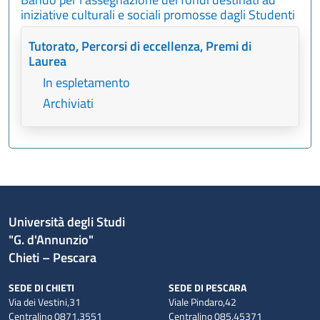
iniziative culturali e sociali promosse dagli Studenti
Tutorato, Percorsi di eccellenza, Premi di
Laurea
In espletamento
Archiviati
Università degli Studi
"G. d'Annunzio"
Chieti – Pescara
SEDE DI CHIETI
SEDE DI PESCARA
Via dei Vestini,31
Viale Pindaro,42
Centralino 0871.3551
Centralino 085.45371