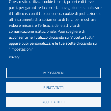
Phishing
Alumni
Questo sito utilizza cookie tecnici, propri e di terze
Privacy
Sede di Chieti
parti, per garantire la corretta navigazione e analizzare
il traffico e, con il tuo consenso, cookie di profilazione e
Sede di Pescara
altri strumenti di tracciamento di terzi per mostrare
Credits
video e misurare l'efficacia delle attività di
comunicazione istituzionale. Puoi scegliere di
acconsentirne l’utilizzo cliccando su “Accetta tutti”
Wi-Fi di Ateneo
App
oppure puoi personalizzare le tue scelte cliccando su
SPID
Whistleblowing
“Impostazioni”.
Privacy
Coro di Ateneo
Circolo Ricreativo Dannunziano
Museo Universitario
Fondazione Università "d'Annunzio"
IMPOSTAZIONI
RIFIUTA TUTTI
COPYRIGHT © 2024. ALL RIGHTS RESERVED - UNIVERSITÀ DEGLI STUDI
GABRIELE D'ANNUNZIO – CHIETI-PESCARA
ACCETTA TUTTI