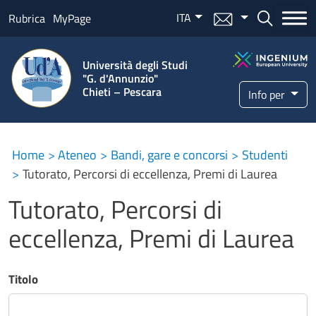
Salta al contenuto principale
ITA
Menu mail
Bottone ce
Rubrica
MyPage
Università degli Studi
"G. d'Annunzio"
Chieti – Pescara
Info per
Home
Ateneo
Bandi, gare e concorsi
Studenti
Tutorato, Percorsi di eccellenza, Premi di Laurea
Tutorato, Percorsi di
eccellenza, Premi di Laurea
Titolo