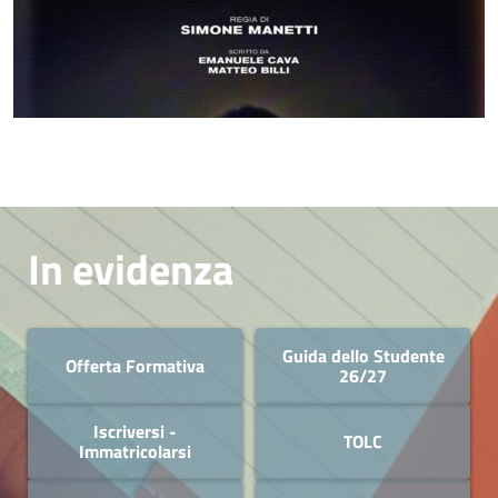
In evidenza
Guida dello Studente
Offerta Formativa
26/27
Iscriversi -
TOLC
Immatricolarsi