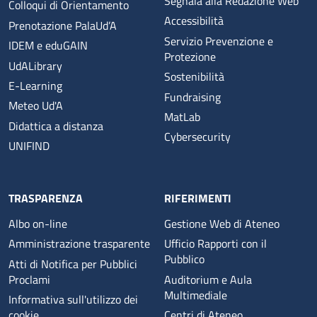
Segnala alla Redazione Web
Colloqui di Orientamento
Accessibilità
Prenotazione PalaUd’A
Servizio Prevenzione e
IDEM e eduGAIN
Protezione
UdALibrary
Sostenibilità
E-Learning
Fundraising
Meteo Ud'A
MatLab
Didattica a distanza
Cybersecurity
UNIFIND
TRASPARENZA
RIFERIMENTI
Albo on-line
Gestione Web di Ateneo
Amministrazione trasparente
Ufficio Rapporti con il
Pubblico
Atti di Notifica per Pubblici
Proclami
Auditorium e Aula
Multimediale
Informativa sull'utilizzo dei
cookie
Centri di Ateneo