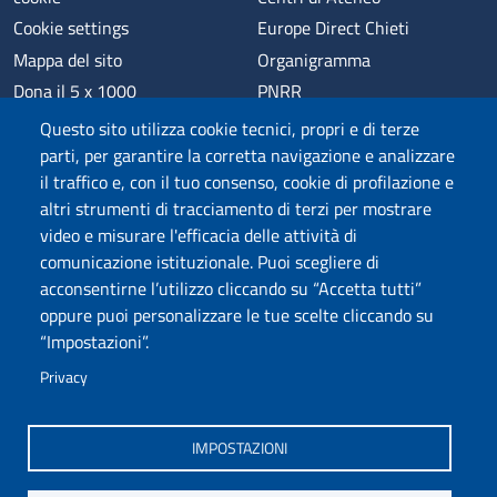
Cookie settings
Europe Direct Chieti
Mappa del sito
Organigramma
Dona il 5 x 1000
PNRR
Phishing
Alumni
Questo sito utilizza cookie tecnici, propri e di terze
Privacy
Sede di Chieti
parti, per garantire la corretta navigazione e analizzare
il traffico e, con il tuo consenso, cookie di profilazione e
Sede di Pescara
altri strumenti di tracciamento di terzi per mostrare
Credits
video e misurare l'efficacia delle attività di
comunicazione istituzionale. Puoi scegliere di
acconsentirne l’utilizzo cliccando su “Accetta tutti”
Wi-Fi di Ateneo
App
oppure puoi personalizzare le tue scelte cliccando su
SPID
Whistleblowing
“Impostazioni”.
Privacy
Coro di Ateneo
Circolo Ricreativo Dannunziano
Museo Universitario
Fondazione Università "d'Annunzio"
IMPOSTAZIONI