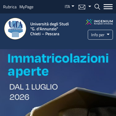
Salta al contenuto principale
ITA
Menu mail
Bottone ce
Rubrica
MyPage
Università degli Studi
"G. d'Annunzio"
Chieti – Pescara
Info per
Home