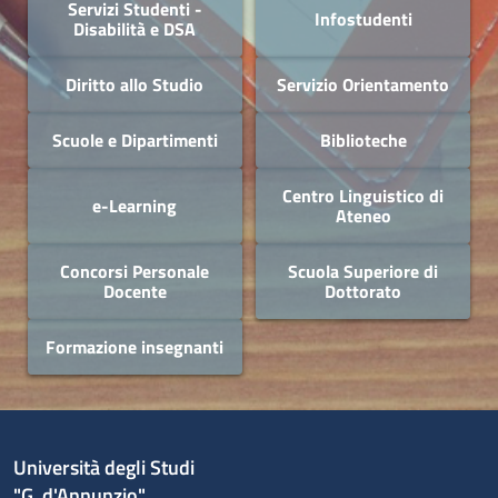
Servizi Studenti -
Infostudenti
Disabilità e DSA
Diritto allo Studio
Servizio Orientamento
Scuole e Dipartimenti
Biblioteche
Centro Linguistico di
e-Learning
Ateneo
Concorsi Personale
Scuola Superiore di
Docente
Dottorato
Formazione insegnanti
Università degli Studi
"G. d'Annunzio"